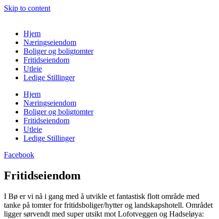
Skip to content
Hjem
Næringseiendom
Boliger og boligtomter
Fritidseiendom
Utleie
Ledige Stillinger
Hjem
Næringseiendom
Boliger og boligtomter
Fritidseiendom
Utleie
Ledige Stillinger
Facebook
Fritidseiendom
I Bø er vi nå i gang med å utvikle et fantastisk flott område med
tanke på tomter for fritidsboliger/hytter og landskapshotell. Området
ligger sørvendt med super utsikt mot Lofotveggen og Hadseløya: