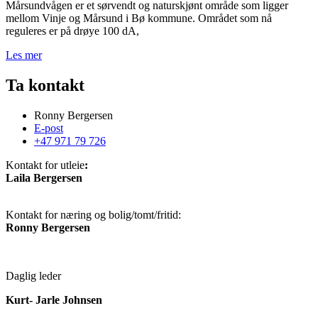
Mårsundvågen er et sørvendt og naturskjønt område som ligger
mellom Vinje og Mårsund i Bø kommune. Området som nå
reguleres er på drøye 100 dA,
Les mer
Ta kontakt
Ronny Bergersen
E-post
+47 971 79 726
Kontakt for utleie
:
Laila Bergersen
+47
958 88 291
Kontakt for næring og bolig/tomt/fritid:
Ronny Bergersen
+47 971 79
726
Daglig leder
Kurt- Jarle Johnsen