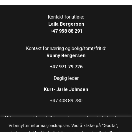
Kontakt for utleie
:
Laila Bergersen
+47
958 88 291
Kontakt for næring og bolig/tomt/fritid:
Ronny Bergersen
+47 971 79
726
Daglig leder
Kurt- Jarle Johnsen
+47 408 89 780
Vi kjøper og videreutvikler næringseiendom, boligtomter og
boliger – samt at vi har boligrigger og hus som Ieies ut.
Vi benytter informasjonskapsler. Ved å klikke på "Godta",