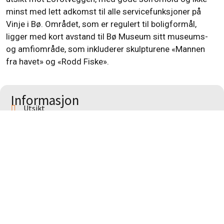
minst med lett adkomst til alle servicefunksjoner på
Vinje i Bø. Området, som er regulert til boligformål,
ligger med kort avstand til Bø Museum sitt museums-
og amfiområde, som inkluderer skulpturene «Mannen
fra havet» og «Rodd Fiske».
Informasjon
Utsikt
Turterreng
Tiltknytning til kommunalt vann og avløpsnett
Kontakt for utleie
:
Laila Bergersen
+47
958 88 291