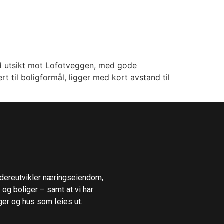
ed utsikt mot Lofotveggen, med gode
t til boligformål, ligger med kort avstand til
videreutvikler næringseiendom,
 og boliger – samt at vi har
ger og hus som Ieies ut.