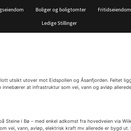
gseiendom
Boliger og boligtomter
Fritidseiendom
Ledige Stillinger
 flott utsikt utover mot Eidspollen og Åsanfjorden. Feltet lig
 innebærer at infrastruktur som vei, vann og avløp allerede e
 på Steine i Bø – med enkel adkomst fra hovedveien via Wiik
som vei, vann, avløp, elektrisk kraft mv allerede er bygd ut