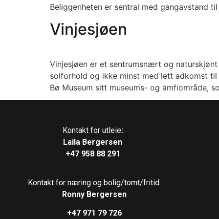
Beliggenheten er sentral med gangavstand til 
Vinjesjøen
Vinjesjøen er et sentrumsnært og naturskjøn
solforhold og ikke minst med lett adkomst til 
Bø Museum sitt museums- og amfiområde, som
Kontakt for utleie
:
Laila Bergersen
+47
958 88 291
Kontakt for næring og bolig/tomt/fritid:
Ronny Bergersen
+47 971 79
726