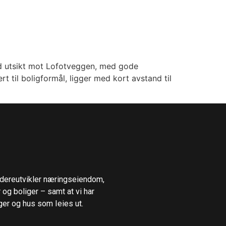
ed utsikt mot Lofotveggen, med gode
t til boligformål, ligger med kort avstand til
videreutvikler næringseiendom,
 og boliger – samt at vi har
ger og hus som Ieies ut.