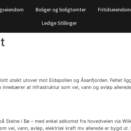
gseiendom
Boliger og boligtomter
Fritidseiendom
Ledige Stillinger
t
 flott utsikt utover mot Eidspollen og Åsanfjorden. Feltet lig
 innebærer at infrastruktur som vei, vann og avløp allerede e
 på Steine i Bø – med enkel adkomst fra hovedveien via Wiik
som vei, vann, avløp, elektrisk kraft mv allerede er bygd ut