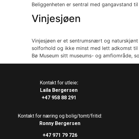
Beliggenheten er sentral med gangavstand til 
Vinjesjøen
Vinjesjøen er et sentrumsnært og naturskjøn
solforhold og ikke minst med lett adkomst til 
Bø Museum sitt museums- og amfiområde, som
Kontakt for utleie
:
Laila Bergersen
+47
958 88 291
Kontakt for næring og bolig/tomt/fritid:
Ronny Bergersen
+47 971 79
726